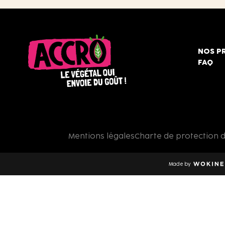
NOS P
FAQ
Accro,
le
végétal
qui
Mentions légales
Charte de protection 
envoie
du
goût
Made by
!
Wokine