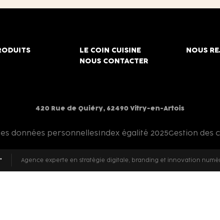
RODUITS
LE COIN CUISINE
NOUS RE
NOUS CONTACTER
420 Rue de Quiéry, 62490 Vitry-en-Artois
des données personnelles
Index égalité 2025
Gestion des 
Agence experte en stratégie digitale, branding et innovation numé