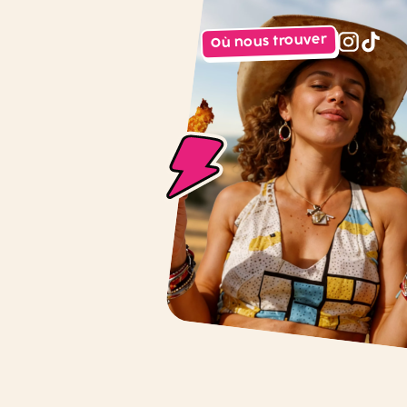
Où nous trouver
instagr
tiktok