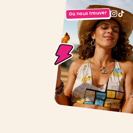
Où nous trouver
instagr
tiktok