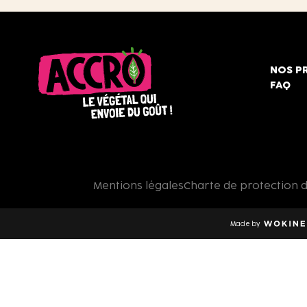
NOS P
FAQ
Accro,
le
végétal
qui
Mentions légales
Charte de protection 
envoie
du
goût
Made by
!
Wokine