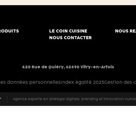
RODUITS
LE COIN CUISINE
NOUS RE
NOUS CONTACTER
420 Rue de Quiéry, 62490 Vitry-en-Artois
des données personnelles
Index égalité 2025
Gestion des 
Agence experte en stratégie digitale, branding et innovation numé