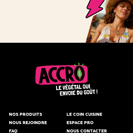
Accro,
le
NOS PRODUITS
LE COIN CUISINE
végétal
NOUS REJOINDRE
ESPACE PRO
qui
FAQ
NOUS CONTACTER
envoie