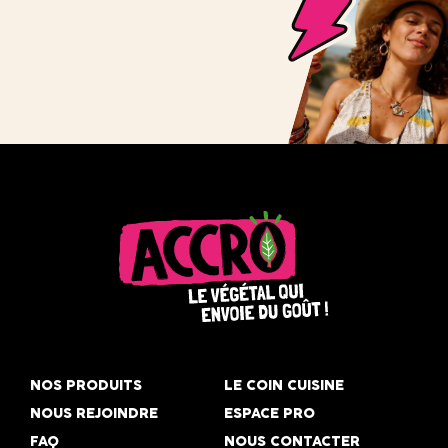
Accro,
le
NOS PRODUITS
LE COIN CUISINE
végétal
NOUS REJOINDRE
ESPACE PRO
qui
FAQ
NOUS CONTACTER
envoie