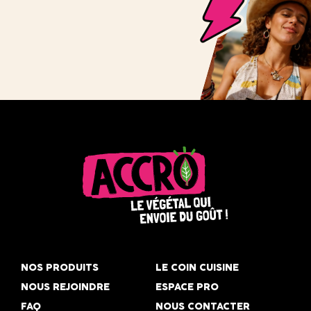
Accro,
le
NOS PRODUITS
LE COIN CUISINE
végétal
NOUS REJOINDRE
ESPACE PRO
qui
FAQ
NOUS CONTACTER
envoie