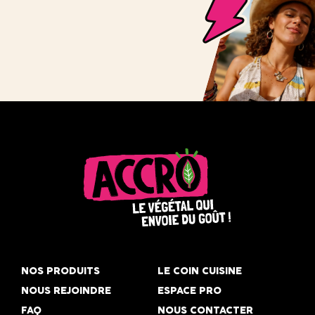
Accro,
le
NOS PRODUITS
LE COIN CUISINE
végétal
NOUS REJOINDRE
ESPACE PRO
qui
FAQ
NOUS CONTACTER
envoie