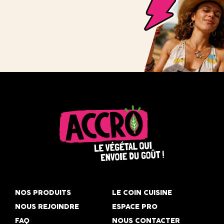
Accro,
le
NOS PRODUITS
LE COIN CUISINE
végétal
NOUS REJOINDRE
ESPACE PRO
qui
FAQ
NOUS CONTACTER
envoie