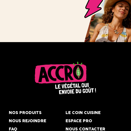
Accro,
le
NOS PRODUITS
LE COIN CUISINE
végétal
NOUS REJOINDRE
ESPACE PRO
qui
FAQ
NOUS CONTACTER
envoie