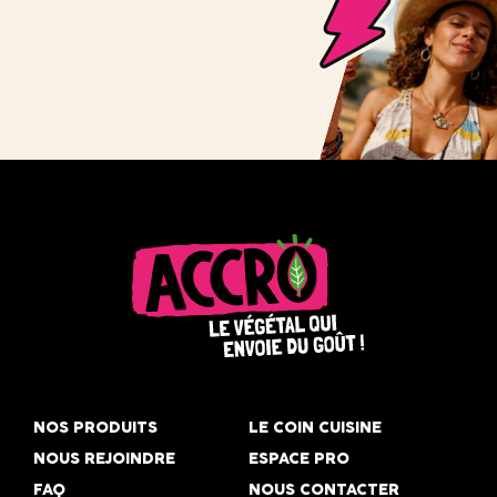
Accro,
le
NOS PRODUITS
LE COIN CUISINE
végétal
NOUS REJOINDRE
ESPACE PRO
qui
FAQ
NOUS CONTACTER
envoie