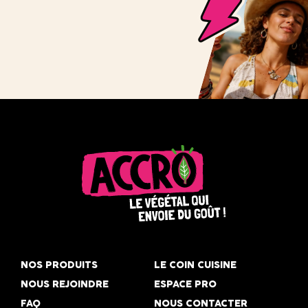
Accro,
le
NOS PRODUITS
LE COIN CUISINE
végétal
NOUS REJOINDRE
ESPACE PRO
qui
FAQ
NOUS CONTACTER
envoie