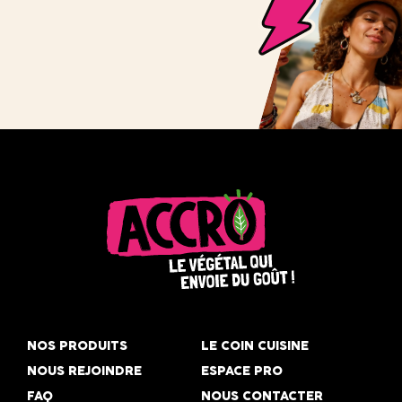
Accro,
le
NOS PRODUITS
LE COIN CUISINE
végétal
NOUS REJOINDRE
ESPACE PRO
qui
FAQ
NOUS CONTACTER
envoie