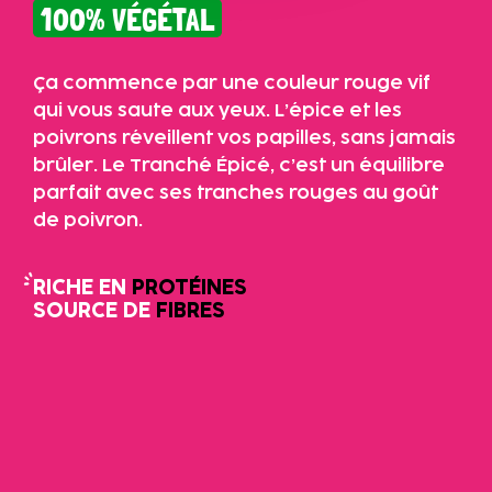
100% VÉGÉTAL
dont sucres
Fibres alimentaires
Ça commence par une couleur rouge vif
qui vous saute aux yeux. L’épice et les
Protéines
poivrons réveillent vos papilles, sans jamais
brûler. Le Tranché Épicé, c’est un équilibre
Sel
parfait avec ses tranches rouges au goût
Sodium
de poivron.
RICHE EN
PROTÉINES
SOURCE DE
FIBRES