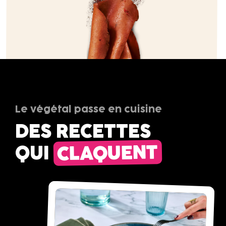
Le végétal passe en cuisine
DES RECETTES
CLAQUENT
QUI
Yuka
84/100
Nutri-
Score