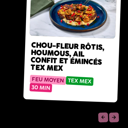
CHOU-FLEUR RÔTIS,
HOUMOUS, AIL
CONFIT ET ÉMINCÉS
TEX MEX
FEU MOYEN
TEX MEX
30 MIN
Précéde
Suiv