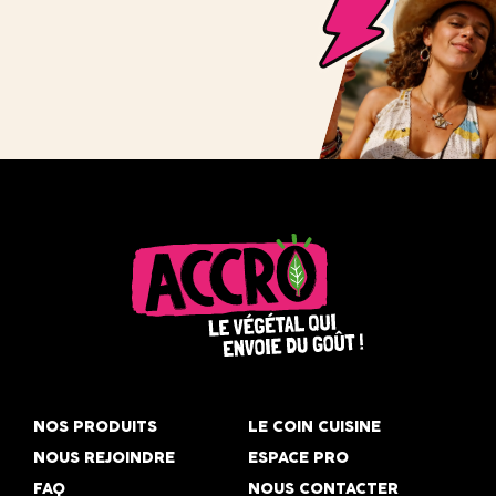
Accro,
le
NOS PRODUITS
LE COIN CUISINE
végétal
NOUS REJOINDRE
ESPACE PRO
qui
FAQ
NOUS CONTACTER
envoie