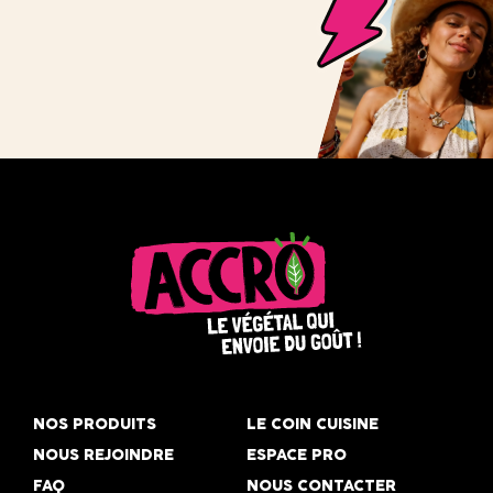
Accro,
le
NOS PRODUITS
LE COIN CUISINE
végétal
NOUS REJOINDRE
ESPACE PRO
qui
FAQ
NOUS CONTACTER
envoie