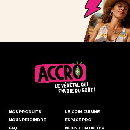
Accro,
le
NOS PRODUITS
LE COIN CUISINE
végétal
NOUS REJOINDRE
ESPACE PRO
qui
FAQ
NOUS CONTACTER
envoie