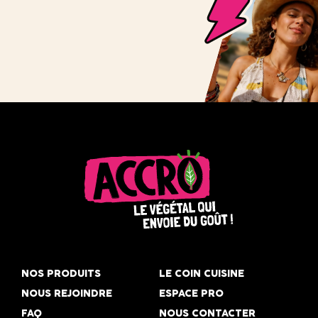
Accro,
le
NOS PRODUITS
LE COIN CUISINE
végétal
NOUS REJOINDRE
ESPACE PRO
qui
FAQ
NOUS CONTACTER
envoie