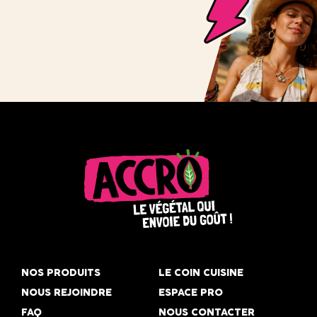
Accro,
le
NOS PRODUITS
LE COIN CUISINE
végétal
NOUS REJOINDRE
ESPACE PRO
qui
FAQ
NOUS CONTACTER
envoie