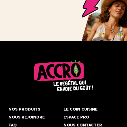
Accro,
le
NOS PRODUITS
LE COIN CUISINE
végétal
NOUS REJOINDRE
ESPACE PRO
qui
FAQ
NOUS CONTACTER
envoie