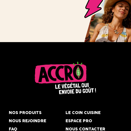
Accro,
le
NOS PRODUITS
LE COIN CUISINE
végétal
NOUS REJOINDRE
ESPACE PRO
qui
FAQ
NOUS CONTACTER
envoie