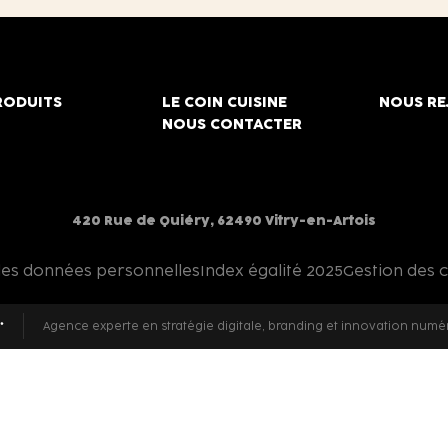
RODUITS
LE COIN CUISINE
NOUS RE
NOUS CONTACTER
420 Rue de Quiéry, 62490 Vitry-en-Artois
des données personnelles
Index égalité 2025
Gestion des 
Agence experte en stratégie digitale, branding et innovation numé