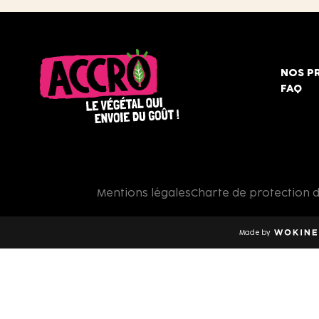
NOS P
FAQ
Accro,
le
végétal
qui
Mentions légales
Charte de protection 
envoie
du
goût
Made by
!
Wokine