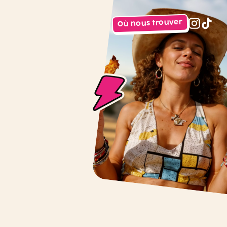
Où nous trouver
instagr
tiktok