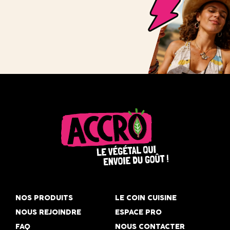
Accro,
le
NOS PRODUITS
LE COIN CUISINE
végétal
NOUS REJOINDRE
ESPACE PRO
qui
FAQ
NOUS CONTACTER
envoie