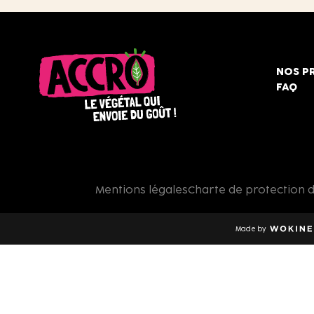
NOS P
FAQ
Accro,
le
végétal
qui
Mentions légales
Charte de protection 
envoie
du
goût
Made by
!
Wokine