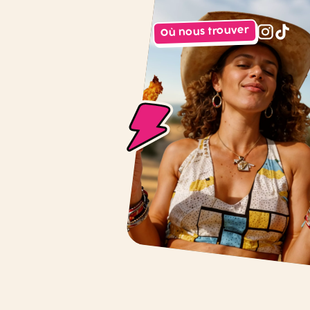
Où nous trouver
instagr
tiktok