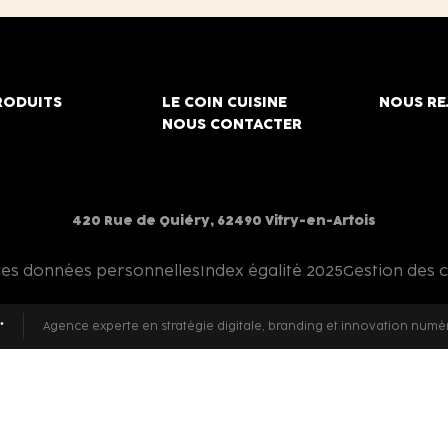
RODUITS
LE COIN CUISINE
NOUS RE
NOUS CONTACTER
420 Rue de Quiéry, 62490 Vitry-en-Artois
des données personnelles
Index égalité 2025
Gestion des 
Agence experte en stratégie digitale, branding et innovation numé