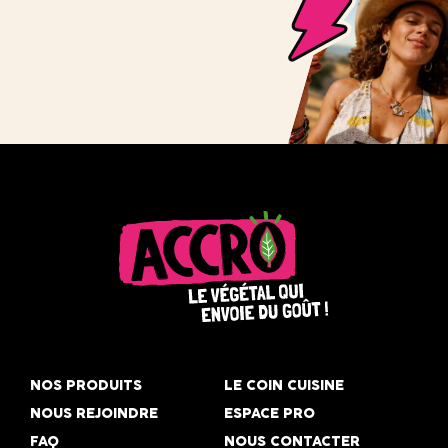
Accro,
le
NOS PRODUITS
LE COIN CUISINE
végétal
NOUS REJOINDRE
ESPACE PRO
qui
FAQ
NOUS CONTACTER
envoie