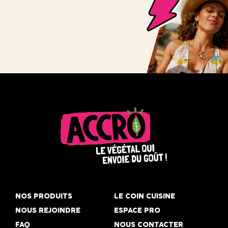
Accro,
le
NOS PRODUITS
LE COIN CUISINE
végétal
NOUS REJOINDRE
ESPACE PRO
qui
FAQ
NOUS CONTACTER
envoie