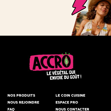
Accro,
le
NOS PRODUITS
LE COIN CUISINE
végétal
NOUS REJOINDRE
ESPACE PRO
qui
FAQ
NOUS CONTACTER
envoie