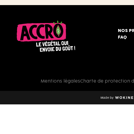
NOS P
FAQ
Accro,
le
végétal
qui
Mentions légales
Charte de protection 
envoie
du
goût
Made by
!
Wokine