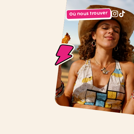
Où nous trouver
instagr
tiktok