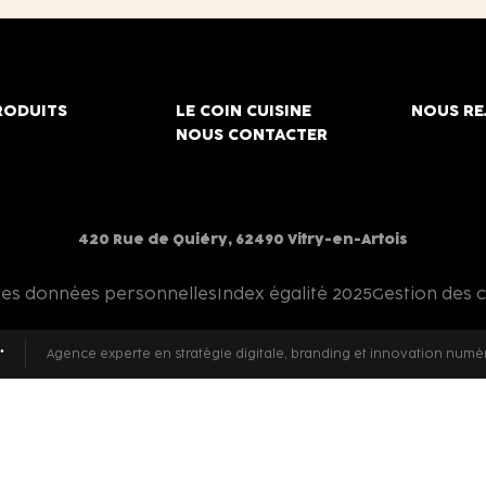
RODUITS
LE COIN CUISINE
NOUS RE
NOUS CONTACTER
420 Rue de Quiéry, 62490 Vitry-en-Artois
des données personnelles
Index égalité 2025
Gestion des 
Agence experte en stratégie digitale, branding et innovation numé