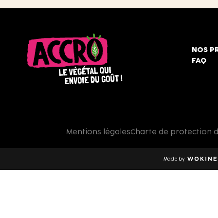
NOS P
FAQ
Accro,
le
végétal
qui
Mentions légales
Charte de protection 
envoie
du
goût
Made by
!
Wokine