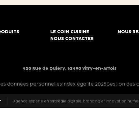
RODUITS
LE COIN CUISINE
NOUS RE
NOUS CONTACTER
420 Rue de Quiéry, 62490 Vitry-en-Artois
des données personnelles
Index égalité 2025
Gestion des 
Agence experte en stratégie digitale, branding et innovation numé