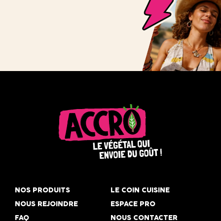
Accro,
le
NOS PRODUITS
LE COIN CUISINE
végétal
NOUS REJOINDRE
ESPACE PRO
qui
FAQ
NOUS CONTACTER
envoie