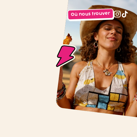
Où nous trouver
instagr
tiktok