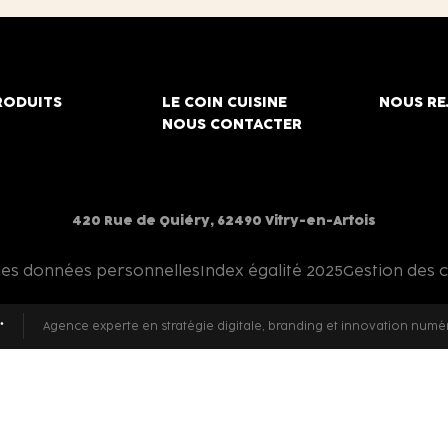
RODUITS
LE COIN CUISINE
NOUS RE
NOUS CONTACTER
420 Rue de Quiéry, 62490 Vitry-en-Artois
des données personnelles
Index égalité 2025
Gestion des 
Agence experte en stratégie digitale, branding et innovation numé