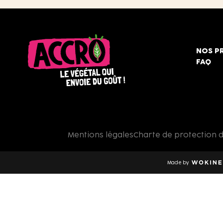
NOS P
FAQ
Accro,
le
végétal
qui
Mentions légales
Charte de protection 
envoie
du
goût
Made by
!
Wokine