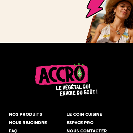
Accro,
le
NOS PRODUITS
LE COIN CUISINE
végétal
NOUS REJOINDRE
ESPACE PRO
qui
FAQ
NOUS CONTACTER
envoie