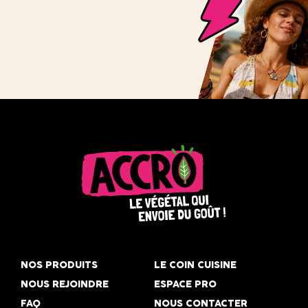
Accro,
le
NOS PRODUITS
LE COIN CUISINE
végétal
NOUS REJOINDRE
ESPACE PRO
qui
FAQ
NOUS CONTACTER
envoie