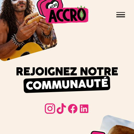
Panneau de gestion des cookies
Men
Accro,
le
NOS PRODUITS
végétal
LE COIN CUISINE
qui
ESPACE PRO
envoie
NOUS REJOINDRE
REJOIGNEZ NOTRE
du
goût
COMMUNAUTÉ
!
instagram
tiktok
instagram
tiktok
facebook
linkedin