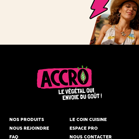
Accro,
le
NOS PRODUITS
LE COIN CUISINE
végétal
NOUS REJOINDRE
ESPACE PRO
qui
FAQ
NOUS CONTACTER
envoie