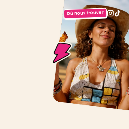
Où nous trouver
instagr
tiktok