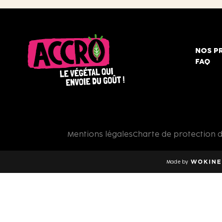
NOS P
FAQ
Accro,
le
végétal
qui
Mentions légales
Charte de protection 
envoie
du
goût
Made by
!
Wokine