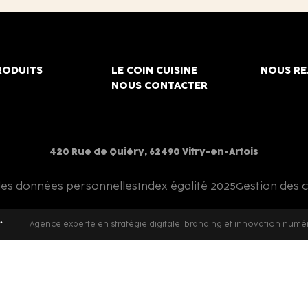
RODUITS
LE COIN CUISINE
NOUS RE
NOUS CONTACTER
420 Rue de Quiéry, 62490 Vitry-en-Artois
des données personnelles
Index égalité 2025
Gestion des 
Agence experte en stratégie digitale, branding et innovation numé