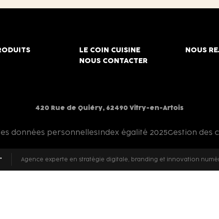
RODUITS
LE COIN CUISINE
NOUS RE
NOUS CONTACTER
420 Rue de Quiéry, 62490 Vitry-en-Artois
des données personnelles
Index égalité 2025
Gestion des 
Agence experte en stratégie digitale, branding et innovation numé