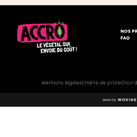
NOS P
FAQ
Accro,
le
végétal
qui
Mentions légales
Charte de protection 
envoie
du
goût
Made by
!
Wokine