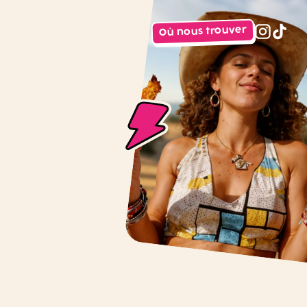
Où nous trouver
instagr
tiktok