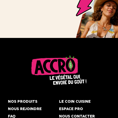
Accro,
le
NOS PRODUITS
LE COIN CUISINE
végétal
NOUS REJOINDRE
ESPACE PRO
qui
FAQ
NOUS CONTACTER
envoie